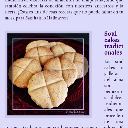
también celebra la conexión con nuestros ancestros y la
tierra. ¡Esta es una de esas recetas que no puede faltar en tu
mesa para Samhain o Halloween!
Soul
cakes
tradici
onales
Los soul
cakes o
galletas
del alma
son
pequeño
s dulces
tradicion
ales que
proceden
de una
antigua tradición medieval conocida como souling. El