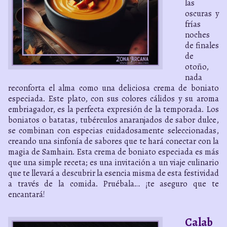
las
oscuras y
frías
noches
de finales
de
otoño,
nada
reconforta el alma como una deliciosa crema de boniato
especiada. Este plato, con sus colores cálidos y su aroma
embriagador, es la perfecta expresión de la temporada. Los
boniatos o batatas, tubérculos anaranjados de sabor dulce,
se combinan con especias cuidadosamente seleccionadas,
creando una sinfonía de sabores que te hará conectar con la
magia de Samhain. Esta crema de boniato especiada es más
que una simple receta; es una invitación a un viaje culinario
que te llevará a descubrir la esencia misma de esta festividad
a través de la comida. Pruébala… ¡te aseguro que te
encantará!
Calab