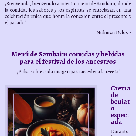
¡Bienvenida, bienvenido a nuestro menú de Samhain, donde
la comida, los sabores y los espíritus se entrelazan en una
celebración única que honra la conexión entre el presente y
el pasado!
Nuhmen Delos ~
Menú de Samhain: c
omidas y bebidas
para el festival de los ancestros
¡Pulsa sobre cada imagen para acceder a la receta!
Crema
de
boniat
o
especi
ada
Durante