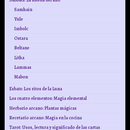
Sabbats: La Rueda del año
Samhain
Yule
Imbolc
Ostara
Beltane
Litha
Lammas
Mabon
Esbats: Los ritos de la Luna
Los cuatro elementos: Magia elemental
Herbario arcano: Plantas mágicas
Recetario arcano: Magia en la cocina
Tarot: Usos, lectura y significado de las cartas