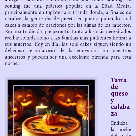
souling fue una práctica popular en la Edad Media,
principalmente en Inglaterra e Irlanda donde, a finales de
octubre, la gente iba de puerta en puerta pidiendo soul
cakes a cambio de oraciones por las almas de los muertos.
Era una tradición que permitía tanto a los más necesitados
recibir comida como a las familias más pudientes honrar a
sus muertos. Hoy en día, los soul cakes siguen siendo un
delicioso recordatorio de la conexión con nuestros
ancestros y pueden ser una excelente ofrenda para esta
noche.
Tarta
de
queso
y
calaba
za
Endulza
la noche
del 31 de