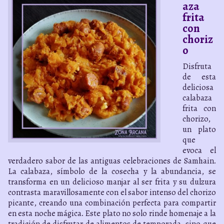
aza
frita
con
choriz
o
Disfruta
de esta
deliciosa
calabaza
frita con
chorizo,
un plato
que
evoca el
verdadero sabor de las antiguas celebraciones de Samhain.
La calabaza, símbolo de la cosecha y la abundancia, se
transforma en un delicioso manjar al ser frita y su dulzura
contrasta maravillosamente con el sabor intenso del chorizo
picante, creando una combinación perfecta para compartir
en esta noche mágica. Este plato no solo rinde homenaje a la
tradición de disfrutar de alimentos de temporada, sino que