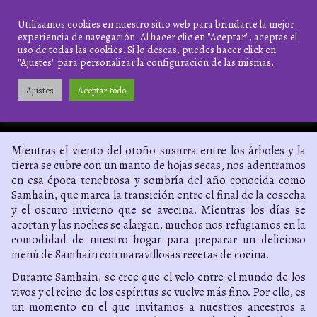
Saltar
al
Zona
Utilizamos cookies en nuestro sitio web para brindarte la mejor
contenido
experiencia de navegación. Al hacer clic en "Aceptar", aceptas el
Arcana
uso de todas las cookies. Si lo deseas, puedes hacer click en
Menú de Samhain: comidas y bebidas
"Ajustes" para personalizar la configuración de las mismas.
para el festival de los ancestros
Ajustes
Aceptar todo
22 DE OCTUBRE DE 2023
Mientras el viento del otoño susurra entre los árboles y la
tierra se cubre con un manto de hojas secas, nos adentramos
en esa época tenebrosa y sombría del año conocida como
Samhain, que marca la transición entre el final de la cosecha
y el oscuro invierno que se avecina. Mientras los días se
acortan y las noches se alargan, muchos nos refugiamos en la
comodidad de nuestro hogar para preparar un delicioso
menú de Samhain con maravillosas recetas de cocina.
Durante Samhain, se cree que el velo entre el mundo de los
vivos y el reino de los espíritus se vuelve más fino. Por ello, es
un momento en el que invitamos a nuestros ancestros a