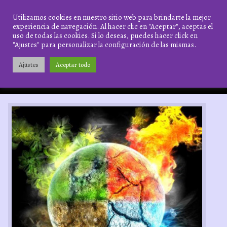
Saltar
al
Zona
Utilizamos cookies en nuestro sitio web para brindarte la mejor
contenido
experiencia de navegación. Al hacer clic en "Aceptar", aceptas el
Arcana
uso de todas las cookies. Si lo deseas, puedes hacer click en
"Ajustes" para personalizar la configuración de las mismas.
Los cuatro elementos y la magia
elemental
Ajustes
Aceptar todo